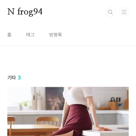
본문 바로가기
N frog94
홈
태그
방명록
기타
3