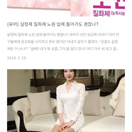
(유머) 살정제 질좌제 노원 입에 들어가도 괜찮나?
살정제 질좌제 노원 입에 들어가도 괜찮나? 유머가 섞인 성교육 이야기 아이 친
구들에게 성교육을 시키려고 준비 중이던 아내가 갑자기 물었다. "요즘도 살정
제란 거 쓰나?" "글쎄? 내가 뭐 요즘 그거 쓸 일이 있나? 어디 가서 써 보고 알
려줘?" "..." "있는지 네이버 검색해 보고 알려줄게." 곧장 검색해 보니 최근까지
2024. 2. 25.
도 노원질좌제, 살정제 관련해서 질문이 많이 올라와있다. "요새도 팔긴 하나
보네 질문이 많이 올라와 있네 그려." "으응 그렇구낭~" 그러면서 아내가 PPT
작성을 이어가는데... 노원을 입에 넣었다는 글이 보인다. "아니 미친... 노원을
왜 처먹어...." 그 혼잣말에 아내가 빵 터진다. 우리 부부 요새 이러고 논다. 그나
저나 외부 피임약인 노원 질좌제가 입에 들어가도 괜찮을까? 결..