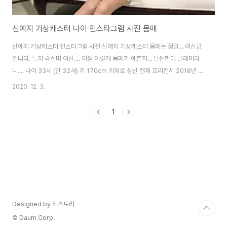
신예지 기상캐스터 나이 인스타그램 사진 몸매
신예지 기상캐스터 인스타그램 사진 신예지 기상캐스터 몸매는 정말... 여신급
입니다. 특히 각선미 여신.... 어쩜 이렇게 몸매가 예쁜지... 날씬한데 글래머라
니.... 나이 33세 (만 32세) 키 170cm 의외로 장신 현재 프리랜서 2018년 11
월 7일 일본산 bcg백신에 비소가 기준치 이상 함유되어 있어서 회수 조치가
2020. 12. 3.
내려졌다. 정작 일본에서는 생산중지만 시키고 이미 배포된 경피용 bcg주사제
의 회수는 하지 않는다. 한국에서는 유료로 접종하는 경피용 bcg가 회수되자,
1
피내용 bcg 백신 접종을 할 수 있는 지정 의료기관 372개소를 예방접종 도우
미 사이트와 앱을 통해서 공개했다.
https://nip.cdc.go.kr/irgd/index.html 질병관리본부 예방접종도우미
nip.cdc.go.k..
Designed by 티스토리
© Daum Corp.