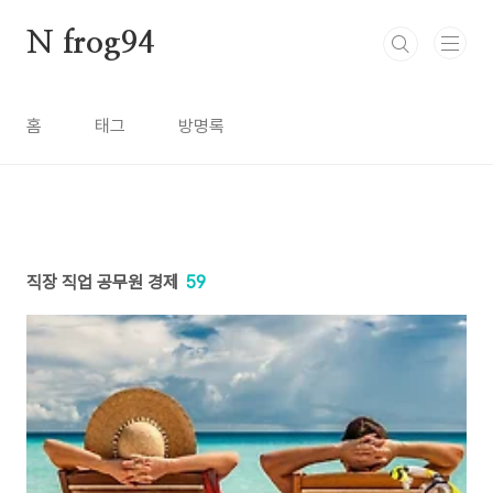
본문 바로가기
N frog94
홈
태그
방명록
직장 직업 공무원 경제
59