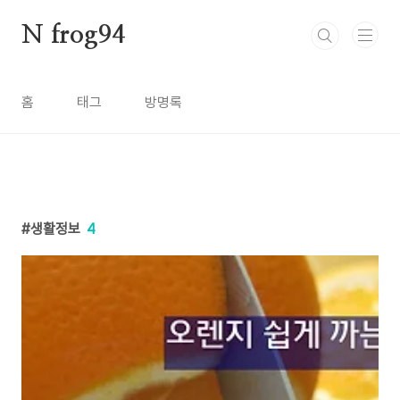
본문 바로가기
N frog94
홈
태그
방명록
생활정보
4