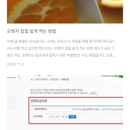
오렌지 껍질 쉽게 까는 방법
이제 귤 제철은 지났습니다. 그래도 요새 누가 과일을 제철 찾아서만 먹나요?
사시사철 먹고 싶으면 먹는거죠~ 오렌지 껍질 쉽게 까는 방법 게다가 귤은 그
렇다 쳐도 오렌지는 일년내내 접하기 쉬운 저렴한(?) 수입 과일입니다. 오렌지
껍질 쉽게 까는 방법에 대해서 설명 드릴게요. 그런데 오렌지나, 오렌지처럼 껍
2023. 7. 3.
질이 두껍고 단단한 한라봉도 귤처럼 쉽게 까기가 쉽지 않죠. 한라봉 귤의 껍질
을 쉽게 까는 방법은 오렌지 까는 법과 동일합니다. 그래서 오렌지 까는 법을 설
명할게요. 오렌지나 한라봉의 아래쪽을 속살이 다치지 않게끔 잘라냅니다. 위
쪽도 속살이 다치지 않을 정도로만 잘라냅니다. 음... 익숙지 않아서... 많이 잘
라내 버렸네요. ㅡㅡ; 오렌지의 옆면을 속살이 베이지 않을 정도로만 칼집을 내
어줍니다. 칼집이..