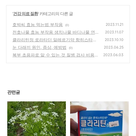
'
건강 의료 질환
' 카테고리의 다른 글
호박씨 효능 먹는법 부작용
2023.11.21
(0)
전호나물 효능 부작용 생치나물 바디나물 연
2023.11.07
삼, 산아삼
클라리틴정 로라타딘 알레르기약 항히스타민
(0)
2023.10.10
제 부작용이 적은약
눈 다래끼 원인, 증상, 예방법
(0)
2023.06.25
(0)
복부 초음파로 알 수 있는 것 질병 검사 비용
2023.06.03
주기
(0)
관련글