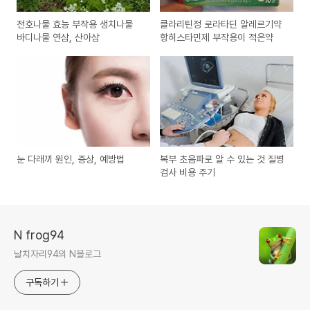
전호나물 효능 부작용 생치나물
클라리틴정 로라타딘 알레르기약
바디나물 연삼, 산아삼
항히스타민제 부작용이 적은약
눈 다래끼 원인, 증상, 예방법
복부 초음파로 알 수 있는 것 질병
검사 비용 주기
N frog94
날치자리94의 N블로그
구독하기