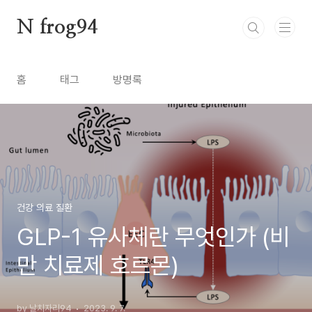
본문 바로가기
N frog94
홈
태그
방명록
건강 의료 질환
GLP-1 유사체란 무엇인가 (비
만 치료제 호르몬)
by 날치자리94
2023. 9. 7.