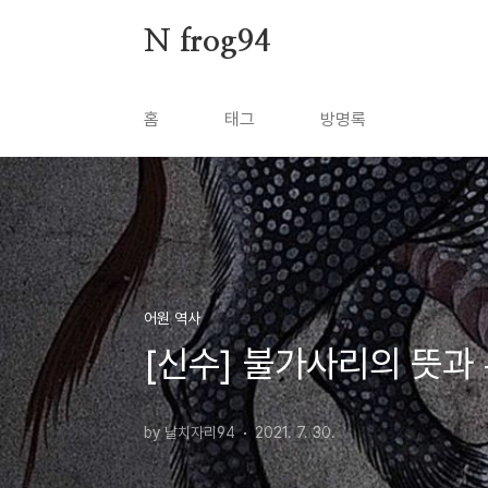
본문 바로가기
N frog94
홈
태그
방명록
어원 역사
[신수] 불가사리의 뜻과 
by 날치자리94
2021. 7. 30.