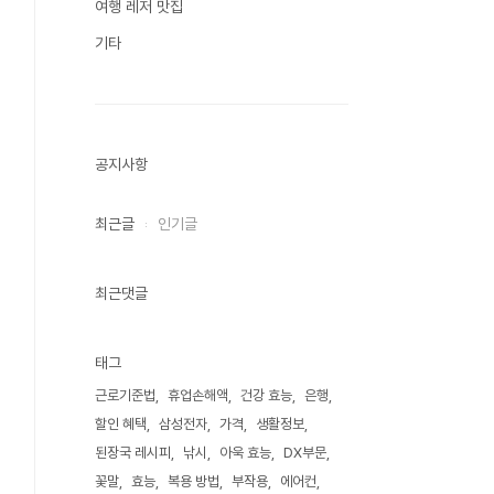
여행 레저 맛집
기타
공지사항
최근글
인기글
최근댓글
태그
근로기준법
휴업손해액
건강 효능
은행
할인 혜택
삼성전자
가격
생활정보
된장국 레시피
낚시
아욱 효능
DX부문
꽃말
효능
복용 방법
부작용
에어컨