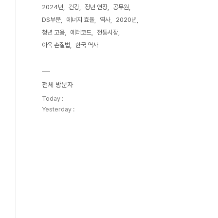
2024년
건강
정년 연장
공무원
DS부문
에너지 효율
역사
2020년
청년 고용
에러코드
전통시장
아욱 손질법
한국 역사
전체 방문자
Today :
Yesterday :