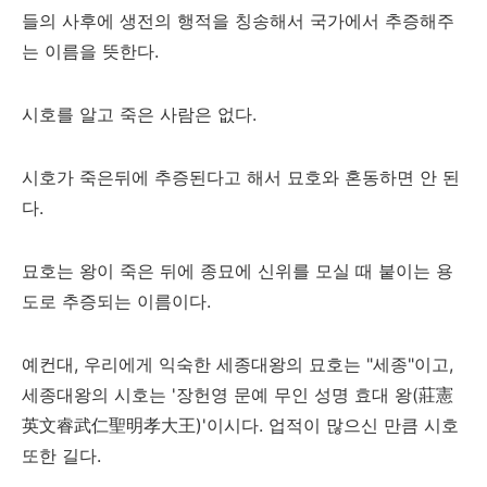
들의 사후에 생전의 행적을 칭송해서 국가에서 추증해주
는 이름을 뜻한다.
시호를 알고 죽은 사람은 없다.
시호가 죽은뒤에 추증된다고 해서 묘호와 혼동하면 안 된
다.
묘호는 왕이 죽은 뒤에 종묘에 신위를 모실 때 붙이는 용
도로 추증되는 이름이다.
예컨대, 우리에게 익숙한 세종대왕의 묘호는 "세종"이고,
세종대왕의 시호는 '장헌영 문예 무인 성명 효대 왕(莊憲
英文睿武仁聖明孝大王)'이시다. 업적이 많으신 만큼 시호
또한 길다.