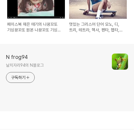
페이스북 재은 애기의 나꿍꼬또
멋있는 그리스어 단어 모노, 디,
기싱꿍꼬또 원본 나꿍꼬또 기싱꿍
트리, 테트라, 헥사, 펜타, 헵타,
꼬또 뜻
옥타... 라틴어 숫자 우노 듀오
N frog94
날치자리94의 N블로그
구독하기