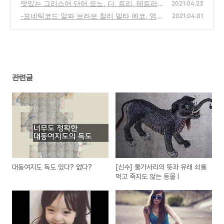
본 나꿍꼬또 기싱꿍꼬또 뜻
멋있는 그리스어 단어 모노, 디, 트리, 테트라,
(0)
2021.04.23
헥사, 펜타, 헵타, 옥타... 라틴어 숫자 우노 듀
-포네틱코드 알파 브라보 찰리 델타 에코, 영어
2021.04.01
오
발음기호 읽는법 포네틱스 사이트
(0)
(0)
관련글
대동여지도 독도 있다? 없다?
[신수] 불가사리의 뜻과 유래 쇠를
먹고 죽지도 않는 동물 !