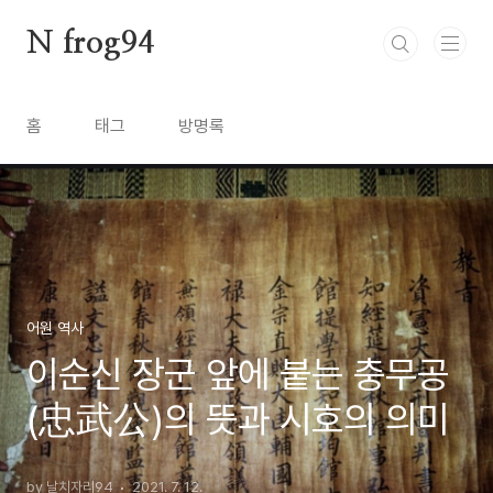
본문 바로가기
N frog94
홈
태그
방명록
어원 역사
이순신 장군 앞에 붙는 충무공
(忠武公)의 뜻과 시호의 의미
by 날치자리94
2021. 7. 12.