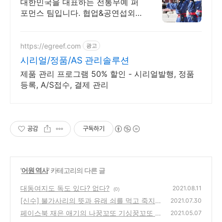
대한민국을 대표하는 전통무예 퍼
포먼스 팀입니다. 협업&공연섭외
환영합니다.
https://egreef.com
광고
시리얼/정품/AS 관리솔루션
제품 관리 프로그램 50% 할인 - 시리얼발행, 정품
등록, A/S접수, 결제 관리
공감
구독하기
'
어원 역사
' 카테고리의 다른 글
대동여지도 독도 있다? 없다?
2021.08.11
(0)
[신수] 불가사리의 뜻과 유래 쇠를 먹고 죽지도
2021.07.30
않는 동물 !
페이스북 재은 애기의 나꿍꼬또 기싱꿍꼬또 원
(0)
2021.05.07